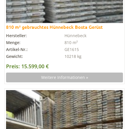
810 m² gebrauchtes Hünnebeck Bosta Gerüst
Hersteller:
Hünnebeck
Menge:
810 m²
Artikel-Nr.:
GE1615
Gewicht:
10218 kg
Preis: 15.599,00 €
Weitere Informationen »