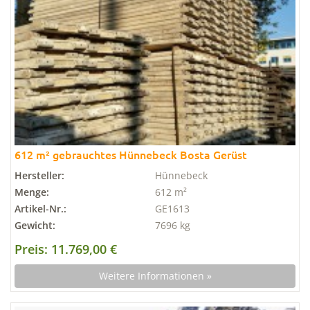
612 m² gebrauchtes Hünnebeck Bosta Gerüst
Hersteller:
Hünnebeck
Menge:
612 m²
Artikel-Nr.:
GE1613
Gewicht:
7696 kg
Preis: 11.769,00 €
Weitere Informationen »