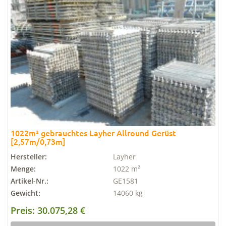
1022m² gebrauchtes Layher Allround Gerüst
[2,57m/0,73m]
Hersteller:
Layher
Menge:
1022 m²
Artikel-Nr.:
GE1581
Gewicht:
14060 kg
Preis: 30.075,28 €