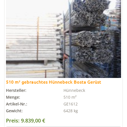
510 m² gebrauchtes Hünnebeck Bosta Gerüst
Hersteller:
Hünnebeck
Menge:
510 m²
Artikel-Nr.:
GE1612
Gewicht:
6428 kg
Preis: 9.839,00 €