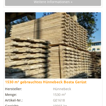
Weitere Informationen »
1530 m² gebrauchtes Hünnebeck Bosta Gerüst
Hersteller:
Hünnebeck
Menge:
1530 m²
Artikel-Nr.:
GE1618
Gewicht:
19065 kg