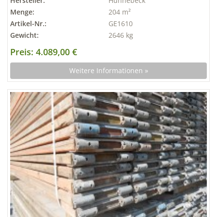
Hersteller:
Hünnebeck
Menge:
204 m²
Artikel-Nr.:
GE1610
Gewicht:
2646 kg
Preis: 4.089,00 €
Weitere Informationen »