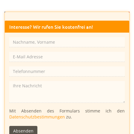
Liken
Tweeten
Plussen
Interesse? Wir rufen Sie kostenfrei an!
Bitte
Mit Absenden des Formulars stimme ich den
lasse
Datenschutzbestimmungen
zu.
dieses
Feld