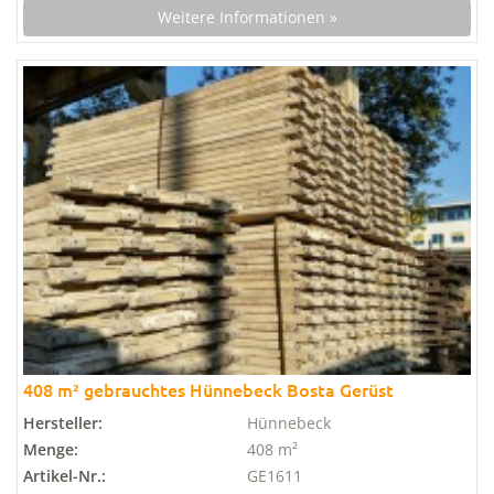
Weitere Informationen »
408 m² gebrauchtes Hünnebeck Bosta Gerüst
Hersteller:
Hünnebeck
Menge:
408 m²
Artikel-Nr.:
GE1611