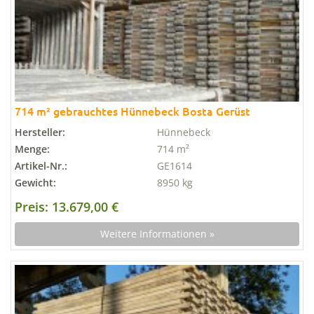
714 m² gebrauchtes Hünnebeck Bosta Gerüst
Hersteller:
Hünnebeck
Menge:
714 m²
Artikel-Nr.:
GE1614
Gewicht:
8950 kg
Preis: 13.679,00 €
Weitere Informationen »