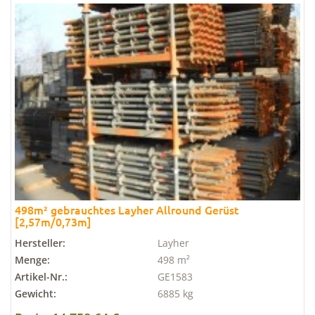
498m² gebrauchtes Layher Allround Gerüst
[2,57m/0,73m]
Hersteller:
Layher
Menge:
498 m²
Artikel-Nr.:
GE1583
Gewicht:
6885 kg