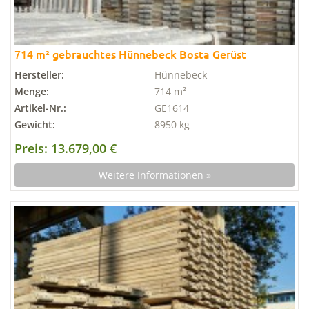
714 m² gebrauchtes Hünnebeck Bosta Gerüst
Hersteller:
Hünnebeck
Menge:
714 m²
Artikel-Nr.:
GE1614
Gewicht:
8950 kg
Preis: 13.679,00 €
Weitere Informationen »