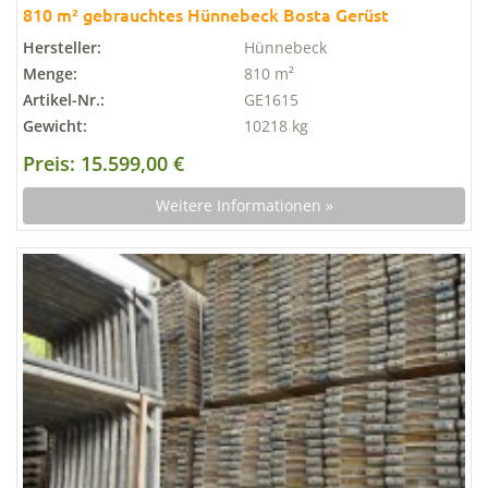
810 m² gebrauchtes Hünnebeck Bosta Gerüst
Hersteller:
Hünnebeck
Menge:
810 m²
Artikel-Nr.:
GE1615
Gewicht:
10218 kg
Preis: 15.599,00 €
Weitere Informationen »