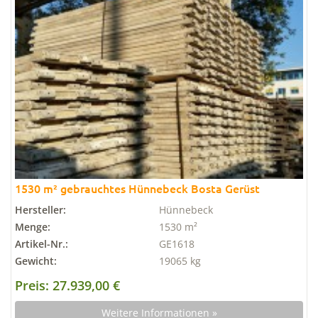
1530 m² gebrauchtes Hünnebeck Bosta Gerüst
Hersteller:
Hünnebeck
Menge:
1530 m²
Artikel-Nr.:
GE1618
Gewicht:
19065 kg
Preis: 27.939,00 €
Weitere Informationen »