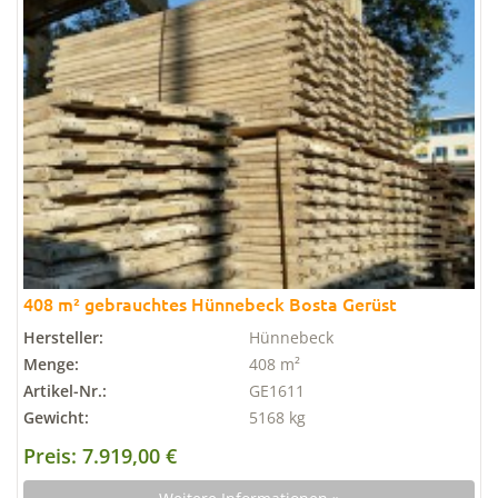
408 m² gebrauchtes Hünnebeck Bosta Gerüst
Hersteller:
Hünnebeck
Menge:
408 m²
Artikel-Nr.:
GE1611
Gewicht:
5168 kg
Preis: 7.919,00 €