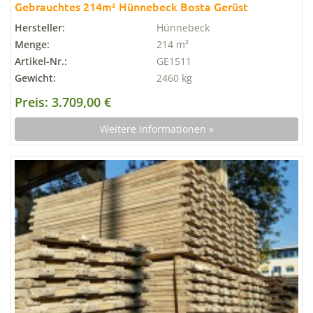
Gebrauchtes 214m² Hünnebeck Bosta Gerüst
Hersteller:
Hünnebeck
Menge:
214 m²
Artikel-Nr.:
GE1511
Gewicht:
2460 kg
Preis: 3.709,00 €
Weitere Informationen »