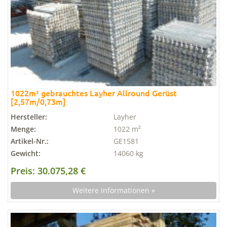
1022m² gebrauchtes Layher Allround Gerüst
[2,57m/0,73m]
Hersteller:
Layher
Menge:
1022 m²
Artikel-Nr.:
GE1581
Gewicht:
14060 kg
Preis: 30.075,28 €
Weitere Informationen »