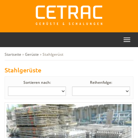
Toggl
Rückruf
Kontakt
navig
Startseite
»
Gerüste
»
Stahlgerüst
Stahlgerüste
Sortieren nach:
Reihenfolge: