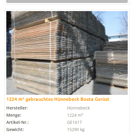
1224 m² gebrauchtes Hünnebeck Bosta Gerüst
Hersteller:
Hünnebeck
Menge:
1224 m²
Artikel-Nr.:
GE1617
Gewicht:
15290 kg