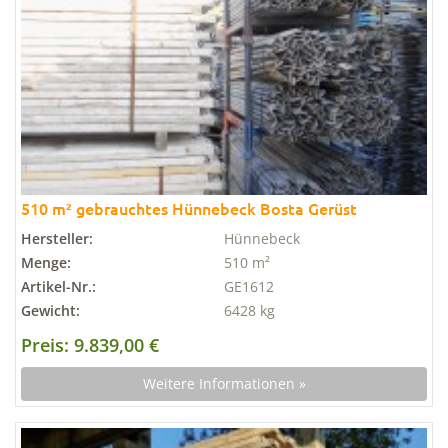
510 m² gebrauchtes Hünnebeck Bosta Gerüst
Hersteller:
Hünnebeck
Menge:
510 m²
Artikel-Nr.:
GE1612
Gewicht:
6428 kg
Preis: 9.839,00 €
Weitere Informationen »