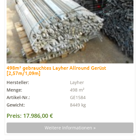
498m² gebrauchtes Layher Allround Gerüst
[2,57m/1,09m]
Hersteller:
Layher
Menge:
498 m²
Artikel-Nr.:
GE1584
Gewicht:
8449 kg
Preis: 17.986,00 €
Weitere Informationen »