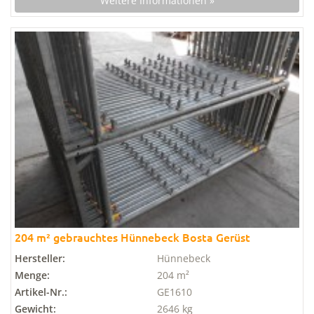
Weitere Informationen »
204 m² gebrauchtes Hünnebeck Bosta Gerüst
Hersteller:
Hünnebeck
Menge:
204 m²
Artikel-Nr.:
GE1610
Gewicht:
2646 kg