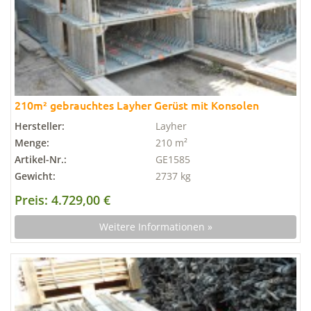
210m² gebrauchtes Layher Gerüst mit Konsolen
Hersteller:
Layher
Menge:
210 m²
Artikel-Nr.:
GE1585
Gewicht:
2737 kg
Preis: 4.729,00 €
Weitere Informationen »