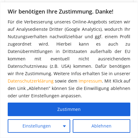
Gewicht:
5792 kg
Wir benötigen Ihre Zustimmung. Danke!
Preis: 9.499,00 €
Für die Verbesserung unseres Online-Angebots setzen wir
Weitere Informationen »
auf Analysedienste Dritter (Google Analytics), wodurch Ihr
Nutzungsverhalten nachvollziehbar und ggf. einem Profil
zugeordnet wird. Hierbei kann es auch zu
Gebrauchtes 306m² Rux Super Gerüst inkl. Holzböden
Datenübermittlungen in Drittstaaten außerhalb der EU
Hersteller:
Rux
kommen mit eventuell nicht ausreichendem
Menge:
306 m²
Datenschutzniveau (z.B. USA) kommen. Dafür benötigen
Artikel-Nr.:
GE1504
wir Ihre Zustimmung. Weitere Infos erhalten Sie in unserer
Gewicht:
3510 kg
Datenschutzerklärung
sowie dem
Impressum
. Mit Klick auf
Preis: 5.769,00 €
den Link „Ablehnen” können Sie die Einwilligung ablehnen
oder unter Einstellungen anpassen.
Weitere Informationen »
Zustimmen
Gebrauchtes 204m² Rux Super 65 Gerüst mit 2,50er
Holzböden
Einstellungen
Ablehnen
Hersteller:
Rux