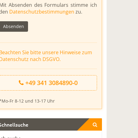
Bitte
Mit Absenden des Formulars stimme ich
lasse
den
Datenschutzbestimmungen
zu.
dieses
Feld
leer.
Beachten Sie bitte unsere Hinweise zum
Datenschutz nach DSGVO.
+49 341 3084890-0
*Mo-Fr 8-12 und 13-17 Uhr
Schnellsuche