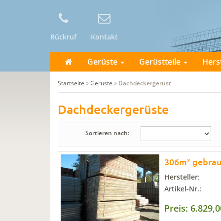
Rückruf
Kontakt
Gerüste
Gerüstteile
Hers
Startseite
»
Gerüste
»
Dachdeckergerüst
Dachdeckergerüste
Sortieren nach:
306m² gebrau
Hersteller:
Artikel-Nr.:
Preis: 6.829,0