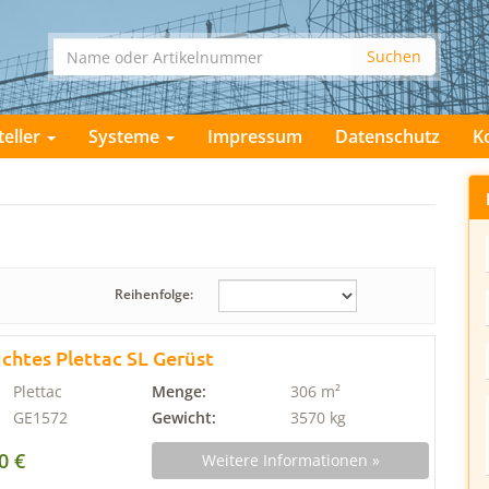
teller
Systeme
Impressum
Datenschutz
K
Reihenfolge:
chtes Plettac SL Gerüst
Plettac
Menge:
306 m²
GE1572
Gewicht:
3570 kg
0 €
Weitere Informationen »