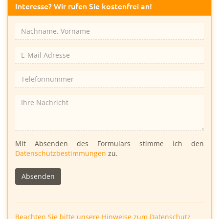
Interesse? Wir rufen Sie kostenfrei an!
Bitte
Mit Absenden des Formulars stimme ich den
lasse
Datenschutzbestimmungen
zu.
dieses
Feld
leer.
Beachten Sie bitte unsere Hinweise zum Datenschutz