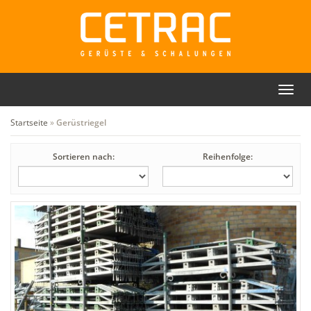
Toggl
Rückruf
Kontakt
navig
Startseite
»
Gerüstriegel
Sortieren nach:
Reihenfolge: