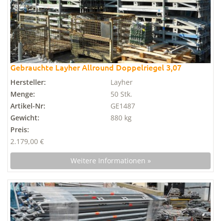
Gebrauchte Layher Allround Doppelriegel 3,07
Hersteller:
Layher
Menge:
50 Stk.
Artikel-Nr:
GE1487
Gewicht:
880 kg
Preis:
2.179,00 €
Weitere Informationen »