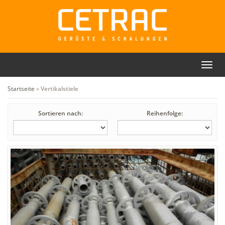
Toggl
Rückruf
Kontakt
navig
Startseite
»
Vertikalstiele
Sortieren nach:
Reihenfolge: