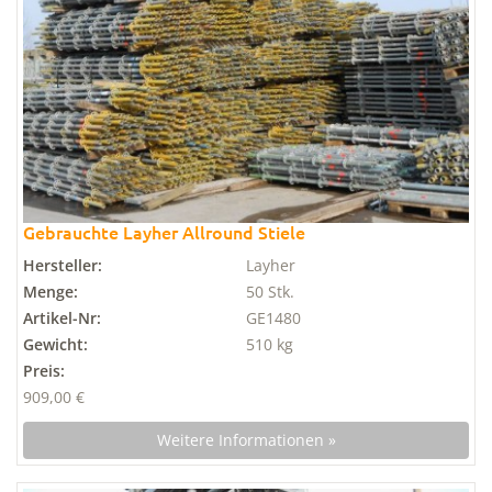
Gebrauchte Layher Allround Stiele
Hersteller:
Layher
Menge:
50 Stk.
Artikel-Nr:
GE1480
Gewicht:
510 kg
Preis:
909,00 €
Weitere Informationen »