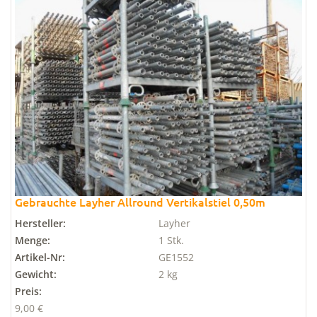
Gebrauchte Layher Allround Vertikalstiel 0,50m
Hersteller:
Layher
Menge:
1 Stk.
Artikel-Nr:
GE1552
Gewicht:
2 kg
Preis:
9,00 €