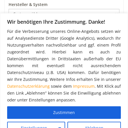
Hersteller & System
Wir benötigen Ihre Zustimmung. Danke!
Art
Für die Verbesserung unseres Online-Angebots setzen wir
auf Analysedienste Dritter (Google Analytics), wodurch Ihr
Nutzungsverhalten nachvollziehbar und ggf. einem Profil
Preis pro m²
zugeordnet wird. Hierbei kann es auch zu
Datenübermittlungen in Drittstaaten außerhalb der EU
kommen mit eventuell nicht ausreichendem
Datenschutzniveau (z.B. USA) kommen. Dafür benötigen
wir Ihre Zustimmung. Weitere Infos erhalten Sie in unserer
Datenschutzerklärung
sowie dem
Impressum
. Mit Klick auf
den Link „Ablehnen” können Sie die Einwilligung ablehnen
oder unter Einstellungen anpassen.
Zustimmen
Copyright 2026 - gebraucht-geruest.de
Kontakt
AGB Verbraucher
AGB Unternehmer
Impressum
Einstellungen
Ablehnen