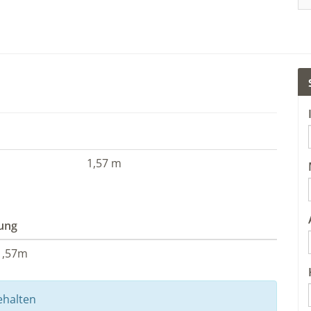
1,57 m
nung
1,57m
ehalten