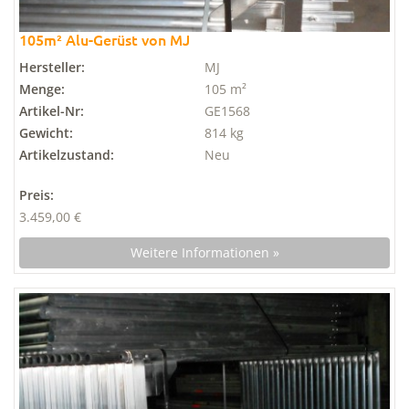
105m² Alu-Gerüst von MJ
Hersteller:
MJ
Menge:
105 m²
Artikel-Nr:
GE1568
Gewicht:
814 kg
Artikelzustand:
Neu
Preis:
3.459,00 €
Weitere Informationen »