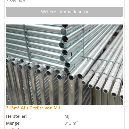
7.399,00 €
Weitere Informationen »
313m² Alu-Gerüst von MJ
Hersteller:
MJ
Menge:
313 m²