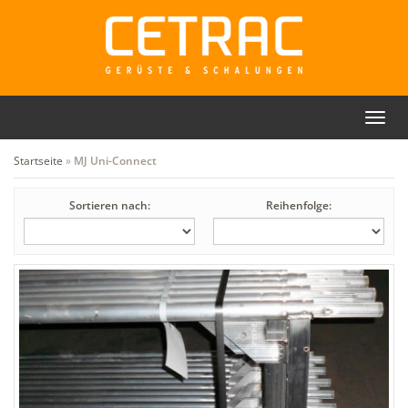
Toggl
Rückruf
Kontakt
navig
Startseite
»
MJ Uni-Connect
Sortieren nach:
Reihenfolge: