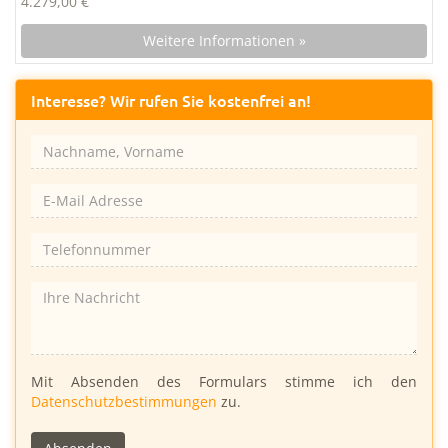
4.279,00 €
Weitere Informationen »
Interesse? Wir rufen Sie kostenfrei an!
Bitte
Mit Absenden des Formulars stimme ich den
lasse
Datenschutzbestimmungen
zu.
dieses
Feld