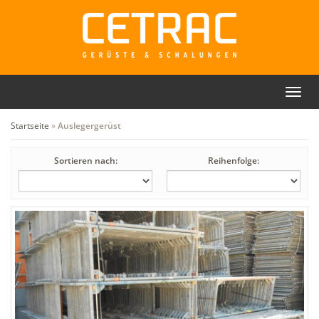
Toggl
Rückruf
Kontakt
navig
Startseite
»
Auslegergerüst
Sortieren nach:
Reihenfolge: