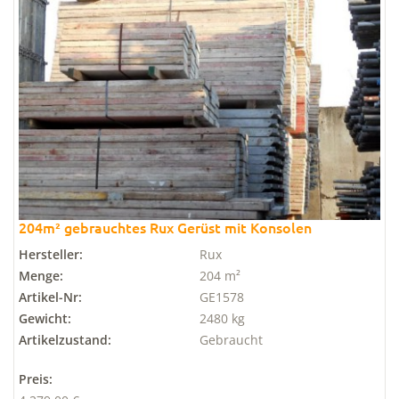
204m² gebrauchtes Rux Gerüst mit Konsolen
Hersteller:
Rux
Menge:
204 m²
Artikel-Nr:
GE1578
Gewicht:
2480 kg
Artikelzustand:
Gebraucht
Preis: