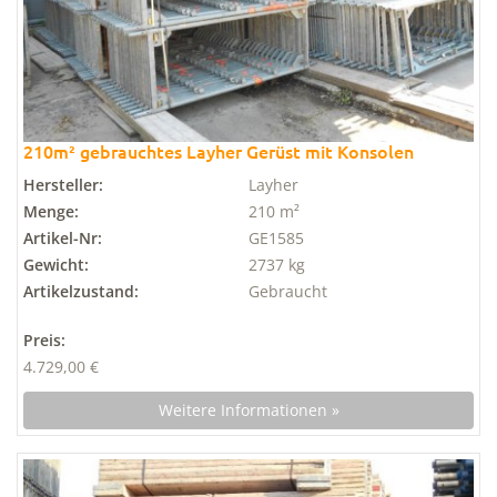
210m² gebrauchtes Layher Gerüst mit Konsolen
Hersteller:
Layher
Menge:
210 m²
Artikel-Nr:
GE1585
Gewicht:
2737 kg
Artikelzustand:
Gebraucht
Preis:
4.729,00 €
Weitere Informationen »