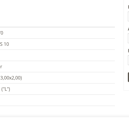
70
S 10
r
 3,00x2,00)
("L")