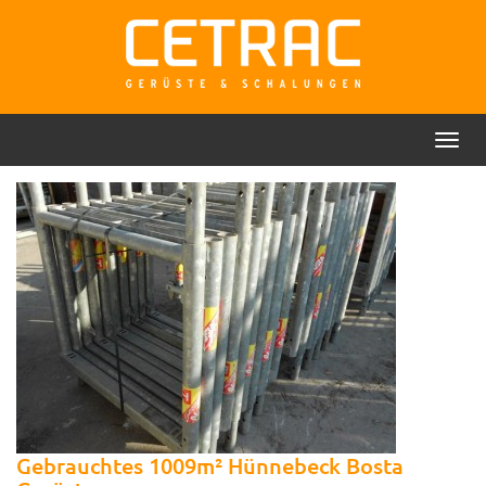
Toggl
Rückruf
Kontakt
navig
Gebrauchtes 1009m² Hünnebeck Bosta