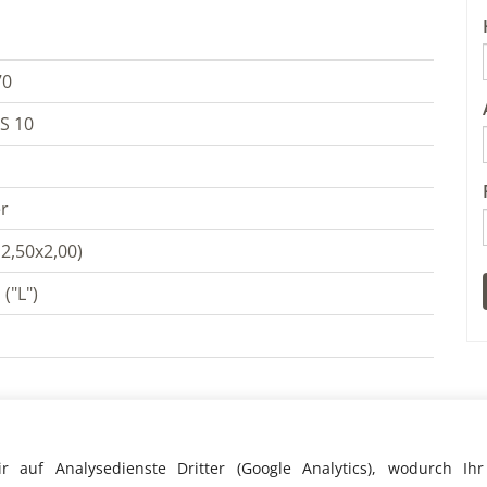
70
S 10
r
 2,50x2,00)
("L")
ehalten
 auf Analysedienste Dritter (Google Analytics), wodurch Ihr