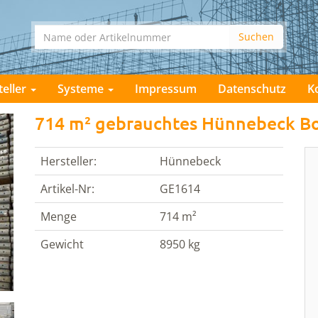
teller
Systeme
Impressum
Datenschutz
K
714 m² gebrauchtes Hünnebeck Bo
Hersteller:
Hünnebeck
Artikel-Nr:
GE1614
Menge
714 m²
Gewicht
8950 kg