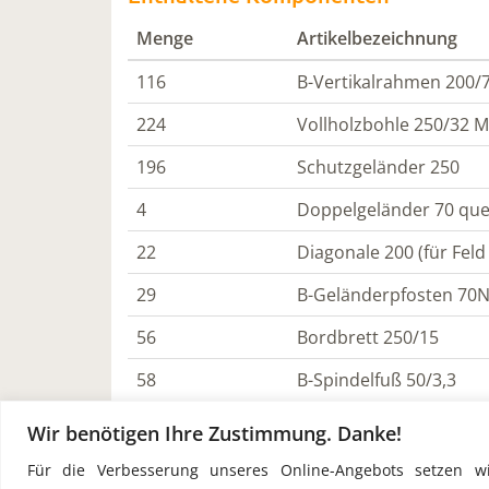
Menge
Artikelbezeichnung
116
B-Vertikalrahmen 200/
224
Vollholzbohle 250/32 M
196
Schutzgeländer 250
4
Doppelgeländer 70 que
22
Diagonale 200 (für Feld
29
B-Geländerpfosten 70N 
56
Bordbrett 250/15
58
B-Spindelfuß 50/3,3
Wir benötigen Ihre Zustimmung. Danke!
Irrtümer und/oder Zwischenverkauf vorb
Für die Verbesserung unseres Online-Angebots setzen wir