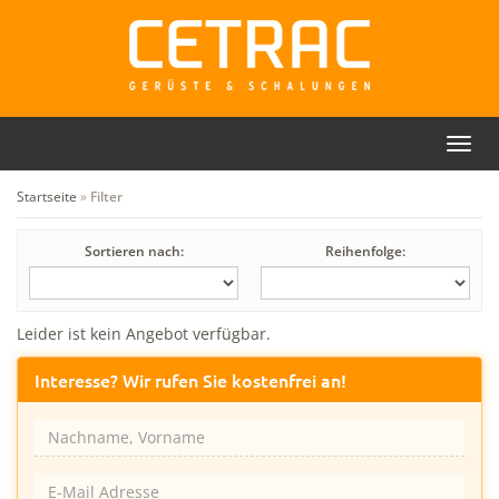
Toggl
Rückruf
Kontakt
navig
Startseite
»
Filter
Sortieren nach:
Reihenfolge:
Leider ist kein Angebot verfügbar.
Interesse? Wir rufen Sie kostenfrei an!