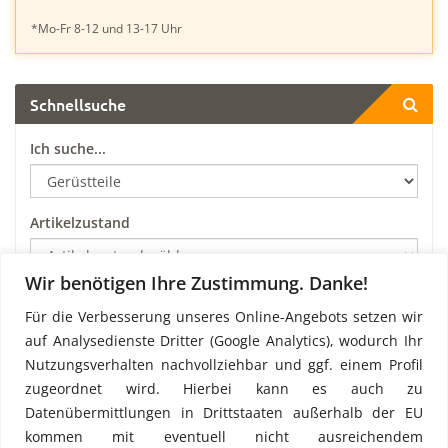
*Mo-Fr 8-12 und 13-17 Uhr
Schnellsuche
Ich suche...
Artikelzustand
Wir benötigen Ihre Zustimmung. Danke!
Hersteller & System
Für die Verbesserung unseres Online-Angebots setzen wir
auf Analysedienste Dritter (Google Analytics), wodurch Ihr
Nutzungsverhalten nachvollziehbar und ggf. einem Profil
Art
zugeordnet wird. Hierbei kann es auch zu
Datenübermittlungen in Drittstaaten außerhalb der EU
kommen mit eventuell nicht ausreichendem