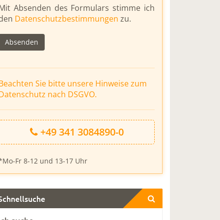
Bitte
Mit Absenden des Formulars stimme ich
lasse
den
Datenschutzbestimmungen
zu.
dieses
Feld
leer.
Beachten Sie bitte unsere Hinweise zum
Datenschutz nach DSGVO.
+49 341 3084890-0
*Mo-Fr 8-12 und 13-17 Uhr
Schnellsuche