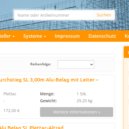
teller
Systeme
Impressum
Datenschutz
K
Reihenfolge:
urchstieg SL 3,00m Alu-Belag mit Leiter –
Plettac
Menge:
1 Stk.
-
Gewicht:
29,20 kg
172,00 €
Weitere Informationen »
lu Belag SL Plettac-Altrad